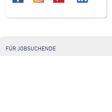
FÜR JOBSUCHENDE
jobs-ulm.de
jobs-augsburg.com
jobs-goeppingen.de
jobs-stuttgart.net
FÜR ARBEITGEBER
Login